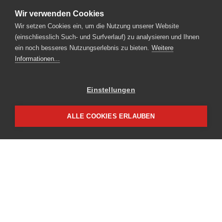
Wir verwenden Cookies
Wir setzen Cookies ein, um die Nutzung unserer Website
RENT A BIKE AG
(einschliesslich Such- und Surfverlauf) zu analysieren und Ihnen
Steinmatt 1 | CH-6130 Willisau
ein noch besseres Nutzungserlebnis zu bieten.
Weitere
Tel.
+41 41 925 11 70
|
info
rentabike.ch
Informationen...
Einstellungen
Partnerzugang
Impressum
ALLE COOKIES ERLAUBEN
Datenschutz
WARENKORB
NEWSLETTER
Seien Sie immer informiert
über unser Angebot und unsere Aktionen.
PARTNER