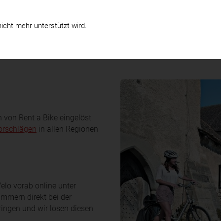
te
Verkauf & Service
Business
icht mehr unterstützt wird.
 von Rent a Bike eingelöst
orschlägen
in allen Regionen
lo vorab online unter
mern direkt bei der
ringen und wir lösen diesen