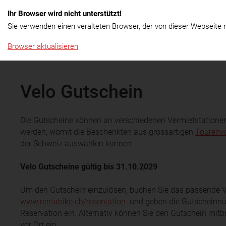
Ihr Browser wird nicht unterstützt!
Menü
Rent & Touren
Langzeitmie
Sie verwenden einen veralteten Browser, der von dieser Webseite n
Browser aktualisieren
Velo Gutschein
Die Gutscheine können an verschiedenen Vermietstationen
werden, womit die Beschenkten aus grossartigen
Tourenv
der Schweiz auswählen können.
Velo Gutscheine gültig bis 31.10.2029
Um den Gutschein einzulösen, buchen Sie das passende Ve
www.rentabike.ch/reservation
und geben die Gutscheinnum
Reservation ein. Alternativ können Sie den Gutschein mitb
vor Ort ein.