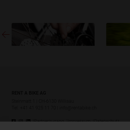
RENT A BIKE AG
Fachmännische Werkstatt
Steinmatt 1 | CH-6130 Willisau
Tel.
+41 41 925 11 70
|
info
rentabike.ch
Partnerzugang
Impressum
Datenschutz