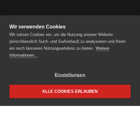
Wir verwenden Cookies
Wir setzen Cookies ein, um die Nutzung unserer Website
RENT A BIKE AG
(einschliesslich Such- und Surfverlauf) zu analysieren und Ihnen
Steinmatt 1 | CH-6130 Willisau
ein noch besseres Nutzungserlebnis zu bieten.
Weitere
Tel.
+41 41 925 11 70
|
info
rentabike.ch
Informationen...
Einstellungen
Partnerzugang
Impressum
ALLE COOKIES ERLAUBEN
Datenschutz
WARENKORB
NEWSLETTER
Seien Sie immer informiert
über unser Angebot und unsere Aktionen.