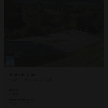
Route du Coeur
Étape 12, Herisau - Altstätten
Distance
46 km
Promotion/relégation
900 m / 1200 m