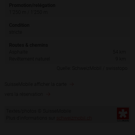
Promotion/relégation
1’250 m / 1’250 m
Condition
stricte
Routes & chemins
Asphalte
54 km
Revêtement naturel
9 km
SuisseMobile afficher la carte
vers la réservation
Textes/photos © SuisseMobile
Plus d'informations sur
schweizmobil.ch