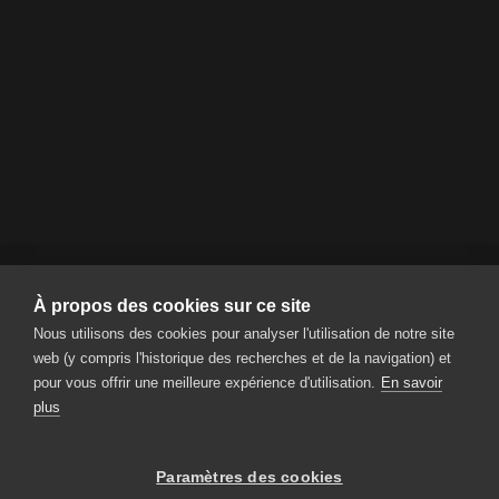
À propos des cookies sur ce site
Nous utilisons des cookies pour analyser l'utilisation de notre site
RENT A BIKE AG
web (y compris l'historique des recherches et de la navigation) et
Steinmatt 1 | CH-6130 Willisau
pour vous offrir une meilleure expérience d'utilisation.
En savoir
Tel.
+41 41 925 11 70
|
info
rentabike.ch
plus
Paramètres des cookies