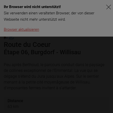
Ihr Browser wird nicht unterstützt!
Menu
Sie verwenden einen veralteten Browser, der von dieser
Webseite nicht mehr unterstützt wird.
Browser aktualisieren
Route du Coeur
Étape 06, Burgdorf - Willisau
Peu après Berthoud, le parcours conduit dans le paysage
de collines exceptionnel de l'Emmental. La vue qui se
dégage s'étend du Jura jusqu'aux Alpes. Sur le sentier
menant à la petite cité moyenâgeuse de Willisau,
d'imposantes fermes invitent à s'attarder.
Distance
63 km