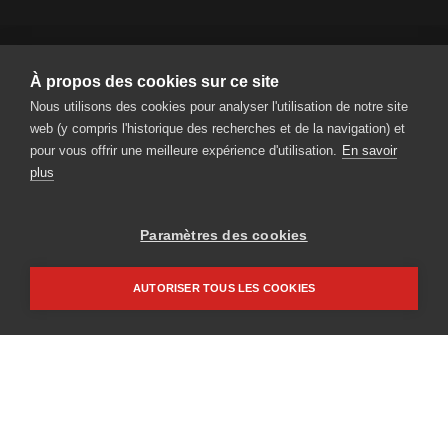
À propos des cookies sur ce site
Nous utilisons des cookies pour analyser l'utilisation de notre site
RENT A BIKE AG
web (y compris l'historique des recherches et de la navigation) et
Steinmatt 1 | CH-6130 Willisau
pour vous offrir une meilleure expérience d'utilisation.
En savoir
Tel.
+41 41 925 11 70
|
info
rentabike.ch
plus
Paramètres des cookies
Accès partenaire
Impressum
AUTORISER TOUS LES COOKIES
Protection des données
NEWSLETTER
Soyez toujours informé
sur notre offre et nos actions.