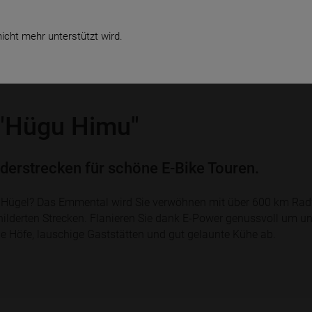
te
Verkauf & Service
Business
icht mehr unterstützt wird.
 "Hügu Himu"
erstrecken für schöne E-Bike Touren.
e Hügel? Das Emmental wird Sie verwöhnen mit über 600 km Rad
ilderten Strecken. Flanieren Sie dank E-Power genussvoll um u
e Höfe, lauschige Gaststätten und gut gelaunte Kühe ab.