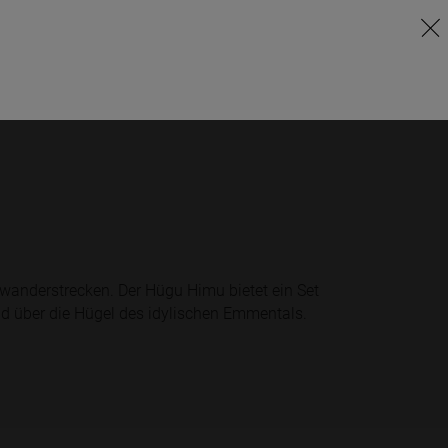
wanderstrecken. Der Hügu Himu bietet ein Set
nd über die Hügel des idylischen Emmentals.