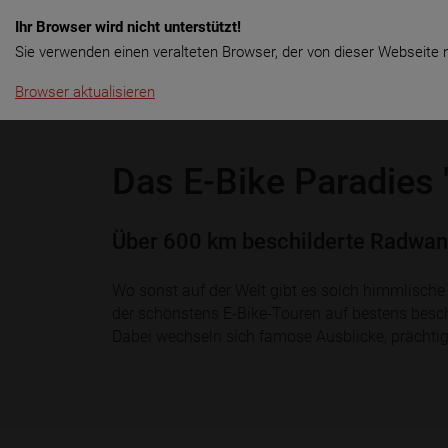
Ihr Browser wird nicht unterstützt!
Menü
Rent & Touren
Langzeitmie
Sie verwenden einen veralteten Browser, der von dieser Webseite n
Browser aktualisieren
Das E-Bike Paradies
Über 600 km beschilderte Radwand
Wo sonst auf der Welt gibt es solch himmlisch
der schönstens E-Bike-Touren auf bestens besch
Dabei wechseln sich famose Ausblicke, prächtig