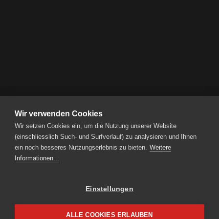
Tourenvorschläge
Wir verwenden Cookies
Wir setzen Cookies ein, um die Nutzung unserer Website
RENT A BIKE AG
(einschliesslich Such- und Surfverlauf) zu analysieren und Ihnen
Steinmatt 1 | CH-6130 Willisau
ein noch besseres Nutzungserlebnis zu bieten.
Weitere
Tel.
+41 41 925 11 70
|
info
rentabike.ch
Informationen...
Einstellungen
Partnerzugang
Impressum
ALLE COOKIES ERLAUBEN