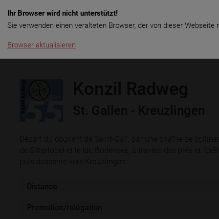
Ihr Browser wird nicht unterstützt!
Menu
Rent & Tours
Location long
Sie verwenden einen veralteten Browser, der von dieser Webseite n
Browser aktualisieren
Konzil Radweg
St. Gallen - Kreuzlingen
Départ du couvent de Saint-Gall, par une chaîne de colline
de Sittertobel et le lac Bodensee, à travers des prés et forêt
puis descente vers Kreuzlingen.
Distance
Promotion/relégation