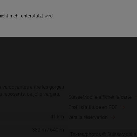
ue durée
Vente & Service
Business
icht mehr unterstützt wird.
s verdoyantes entre les gorges
s reposants, de jolis vergers,
SuisseMobile afficher la carte
Profil d'altitude en PDF
41 km
vers la réservation
380 m / 640 m
Textes/photos © SuisseMobile