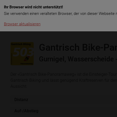
Ihr Browser wird nicht unterstützt!
Menü
Rent & Touren
Langzeitmie
Sie verwenden einen veralteten Browser, der von dieser Webseite n
Browser aktualisieren
Gantrisch Bike-P
Gurnigel, Wasserscheide 
Der «Gantrisch Bike-Panoramaweg» ist die Einsteiger-Tour
Gantrisch Biking und lässt genügend Kraftreserven für den
Aussicht.
Distanz
Auf-/Abstieg