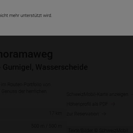
te
Verkauf & Service
Business
icht mehr unterstützt wird.
anoramaweg
- Gurnigel, Wasserscheide
 im Routen-Portfolio von
 Genuss der herrlichen
SchweizMobil-Karte anzeigen
Höhenprofil als PDF
17 km
zur Reservation
500 m / 500 m
Texte/Bilder © SchweizMobil